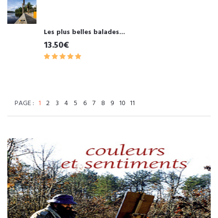
Les plus belles balades...
13.50€
PAGE :
1
2
3
4
5
6
7
8
9
10
11