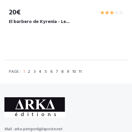
20€
El barbero de Kyrenia - Le...
PAGE :
1
2
3
4
5
6
7
8
9
10
11
Mail : arka-perigord@laposte.net