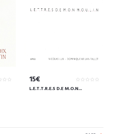
15€
L.E.T.T.R.E.S D.E M.O.N...