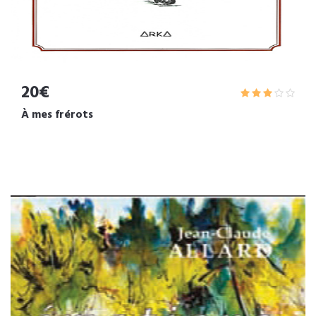
20€
À mes frérots