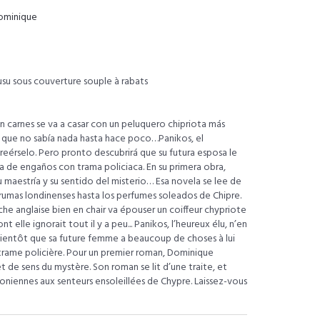
minique
su sous couverture souple à rabats
n carnes se va a casar con un peluquero chipriota más
el que no sabía nada hasta hace poco…Panikos, el
eérselo. Pero pronto descubrirá que su futura esposa le
 de engaños con trama policiaca. En su primera obra,
aestría y su sentido del misterio… Esa novela se lee de
s brumas londinenses hasta los perfumes soleados de Chipre.
che anglaise bien en chair va épouser un coiffeur chypriote
t elle ignorait tout il y a peu... Panikos, l’heureux élu, n’en
e bientôt que sa future femme a beaucoup de choses à lui
trame policière. Pour un premier roman, Dominique
t de sens du mystère. Son roman se lit d’une traite, et
niennes aux senteurs ensoleillées de Chypre. Laissez-vous