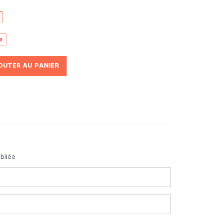
e
OUTER AU PANIER
bliée.