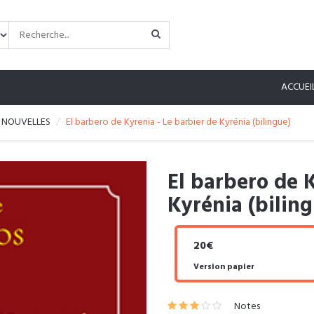
ACCUEI
NOUVELLES
El barbero de Kyrenia - Le barbier de Kyrénia (bilingue)
El barbero de K
Kyrénia (bilin
20€
Version papier
Notes