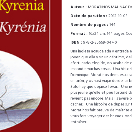
Auteur :
MORATINOS MAUNAC Do
Date de parution :
2012-10-03
Nombre de pages :
144
Format :
16x24 cm, 144 pages. Cou
ISBN :
978-2-35669-047-0
Una inglesa acaudalada y entrada e
joven que ella y sin un céntimo, d
afortunado elegido, no acaba de cr
esconde muchas cosas…Una historia
Dominique Moratinos demuestra su m
un tirón, y os hará viajar desde la
Sólo hay que dejarse llevar… Une ri
plus jeune qu’elle et peu fortuné don
revient pas encore. Mais il s’avèr
cacher… Une histoire de dupes sur 
Moratinos fait preuve de maîtrise e
vous fera voyager des brumes londo
entraîner…