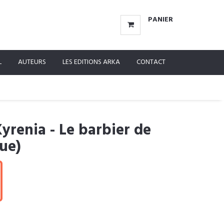
PANIER
L
AUTEURS
LES EDITIONS ARKA
CONTACT
yrenia - Le barbier de
gue)