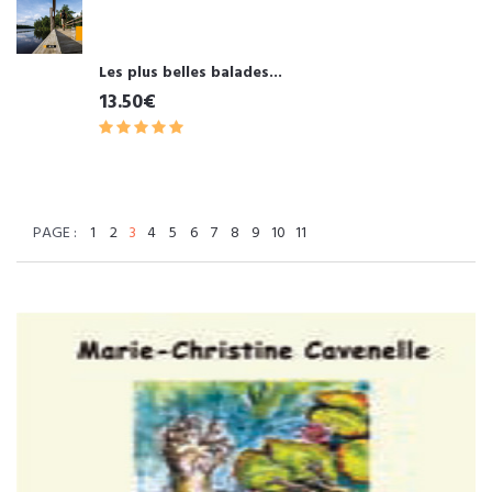
Les plus belles balades...
13.50€
PAGE :
1
2
3
4
5
6
7
8
9
10
11