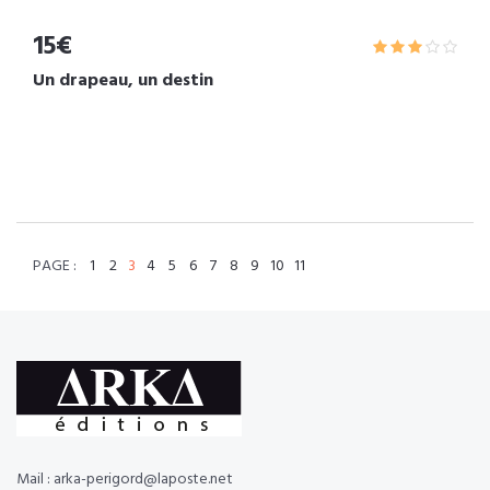
15€
Un drapeau, un destin
PAGE :
1
2
3
4
5
6
7
8
9
10
11
Mail : arka-perigord@laposte.net