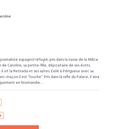
roline
urnaliste espagnol réfugié, pris dans la nasse de la Milice
 de Caroline, sa petite-fille, dépositaire de ses écrits.
l vit la Retirada et ses suites. Exilé à Périgueux avec sa
nc-maçon il est “louche”. Pris dans la rafle du Palace, il sera
arquement en Normandie…
e