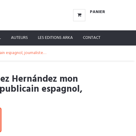
PANIER
L
AUTEURS
LES EDITIONS ARKA
CONTACT
in espagnol, journaliste…
hez Hernández mon
publicain espagnol,