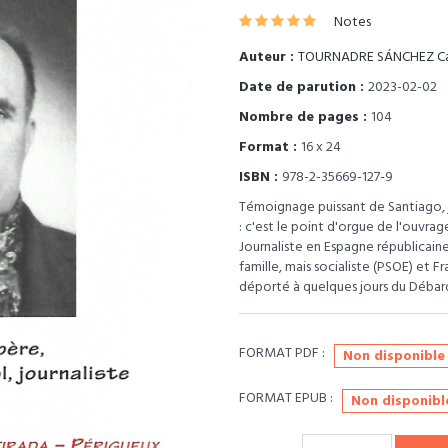
Notes
Auteur :
TOURNADRE SÁNCHEZ Ca
Date de parution :
2023-02-02
Nombre de pages :
104
Format :
16 x 24
ISBN :
978-2-35669-127-9
Témoignage puissant de Santiago, jo
: c'est le point d'orgue de l'ouvrage
Journaliste en Espagne républicaine i
famille, mais socialiste (PSOE) et Fra
déporté à quelques jours du Déb
FORMAT PDF :
Non disponible
FORMAT EPUB :
Non disponibl