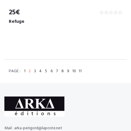
25€
Refuge
PAGE :
1
2
3
4
5
6
7
8
9
10
11
Mail : arka-perigord@laposte.net