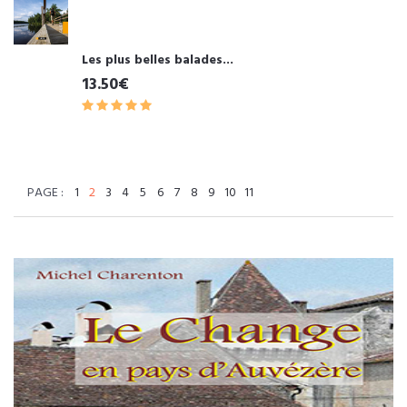
Les plus belles balades...
13.50€
PAGE :
1
2
3
4
5
6
7
8
9
10
11