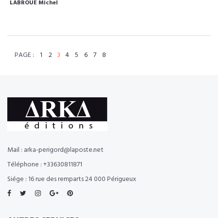
LABROUE Michel
PAGE :
1
2
3
4
5
6
7
8
Mail : arka-perigord@laposte.net
Téléphone : +33630811871
Siége : 16 rue des remparts 24 000 Périgueux