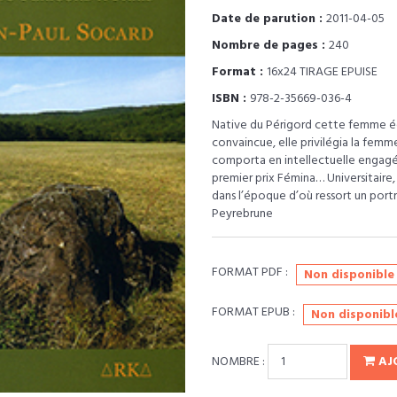
Date de parution :
2011-04-05
Nombre de pages :
240
Format :
16x24 TIRAGE EPUISE
ISBN :
978-2-35669-036-4
Native du Périgord cette femme écr
convaincue, elle privilégia la femme
comporta en intellectuelle engagée
premier prix Fémina… Universitaire,
dans l’époque d’où ressort un port
Peyrebrune
FORMAT PDF :
Non disponible
FORMAT EPUB :
Non disponibl
NOMBRE :
AJ