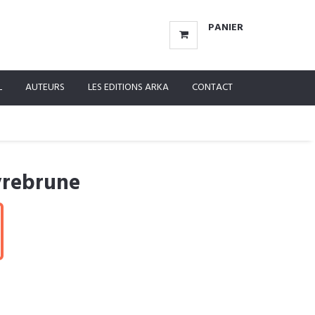
PANIER
L
AUTEURS
LES EDITIONS ARKA
CONTACT
yrebrune