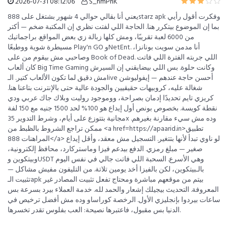
2026-07-31 08:12:06
S_hmPnK
يعني أنا بقالي حوالي 4 شهور بشتغل على 888starz apk وفكرت أقول رأيي
بما إن الموضوع بيتكرر هنا. الحاجة اللي لفتت نظري إن المكتبة ضخم — أكتر
من 6000 لعبة تقريبًا، ومش كلها زبالة زي بعض المواقع. براجماتيك
مسيطرة شوية ووطبعًا Play'n GO وNetEnt. أنا مدمن سويت بونانزا،
وصاحبي مش بيقوم من على Book of Dead. اللي جربته الفترة اللي فاتت
كان ألعاب Big Time Gaming وكانت حلوة. بس اللي بيضايقني إن السيرش
مش دقيق لما تكون الألعاب كتير. الـlive أحسن حاجة عندهم — إيفوليوشن
شغالة عليه، كروبيهات حقيقيين والجودة عالية حتى بالإنترنت بتاعنا هنا.
كريزي تايم تحديدًا إدمان بصراحة، ووموجود روليت وبلاك جاك عربي ودي
نقطة كويسة. بخصوص بونص أول إيداع هو 100% لحد 1500 جنيه مع 150 لفة
مجانية بتتوزع على أيام، وشرط التدوير 35x وده مش سيء مقارنة بغيرهم.
ممكن تراجع الشروط بالظبط من <a href=https://apaarid.in>تطبيق
المراهنات 888</a> لو ناوي تبدأ لأنها بتتغير. التسجيل مش معقد، وأقل إيداع
صغير — مبلغ رمزي. الدفع بيدعم فيزا وماستركارد، محافظ إلكترونية،
وبيتكوين وUSDT وهي الأسرع. السحبة اللي فاتت جالي في نفس اليوم
بالـبيتكوين، لكن بالفيزا أخد يومين تلاتة. من التليفون مفيش مشاكل —
تثبيت الـapk بيتم من موقعهم مباشرة ومحتاج تفعل تثبيت المصادر غير
المعروفة. التحديث بيجيلك إشعار والحمد لله. خدمة العملاء بيرد بسرعة بس
ساعات بيردوا بإنجليزي الأول. الرخصة كوراساو وده مش أفضل ترخيص في
الدنيا بس مقبول، فاعتبرها نصيحة: العب بفلوس تقدر تخسرها.