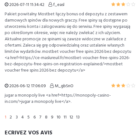
2026-07-11 11:34:42
f_easl
Pakiet powitalny Mostbet łączy bonus od depozytu z zestawem
darmowych spinów dla nowych graczy. Free spiny są dostępne po
utworzeniu konta i zalogowaniu się do serwisu. Free spiny wygasają
po określonym okresie, więc nie należy zwlekać z ich użyciem.
Aktualne promocje ze spinami są zawsze widoczne w zakładce z
ofertami. Zaleca się grę odpowiedzialną oraz ustalanie własnych
limitów wydatków. mostbet voucher free spins 2026 bez depozytu
<a href=https://ce-maslureuil.fr/mostbet-voucher-free-spins-2026-
bez-depozytu-free-spins-on-registration-explained/>mostbet
voucher free spins 2026 bez depozytu</a>
2026-06-12 17:06:09
M_gbSnO
jugar a monopoly live <a href=https://monopoly-casino-
in.com/>jugar a monopoly live</a>.
1
2
3
4
5
6
7
8
9
10
11
12
13
ECRIVEZ VOS AVIS