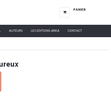
PANIER
L
AUTEURS
LES EDITIONS ARKA
CONTACT
eureux