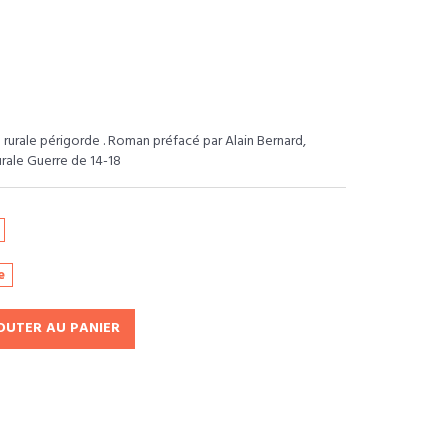
e rurale périgorde . Roman préfacé par Alain Bernard,
rurale Guerre de 14-18
e
OUTER AU PANIER