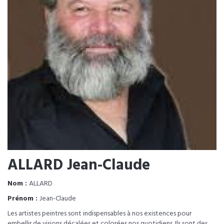
ALLARD Jean-Claude
Nom :
ALLARD
Prénom :
Jean-Claude
Les artistes peintres sont indispensables à nos existences pour
embellir de visions décalées et colorées nos quotidiens. Ils sont des